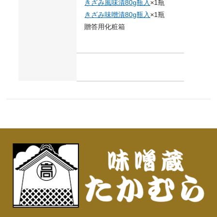
きざみ風味漬80g瓶入
×1瓶
きざみ味噌漬80g瓶入
×1瓶
贈答用化粧箱