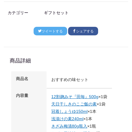
カテゴリー
ギフトセット
ツイートする
シェアする
商品詳細
商品名
おすすめの味セット
内容量
12割麹みそ『田毎』500g
×1袋
天日干しきのこご飯の素
×1袋
冠着しょうゆ150ml
×1本
浅漬けの素240ml
×1本
きざみ梅漬80g瓶入
×1瓶