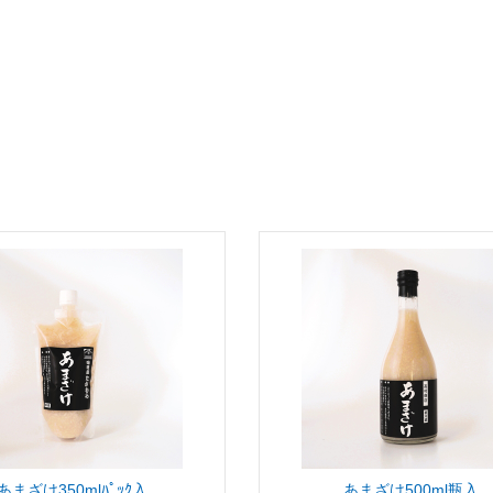
あまざけ350mlﾊﾟｯｸ入
あまざけ500ml瓶入