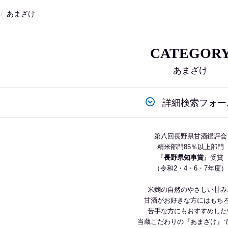
あまざけ
CATEGOR
あまざけ
詳細検索フォー
第八回長野県甘酒鑑評会
精米部門85％以上部門
『
長野県知事賞
』受賞
（令和2・4・6・7年度）
米麴の自然のやさしい甘み
甘酒がお好きな方にはもち
苦手な方にも
おすすめした
当蔵こだわりの『あまざけ』