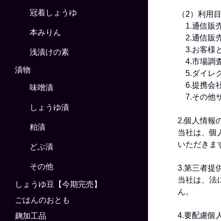
冠着しょうゆ
（2）利用
1.通信販
本みりん
2.通信販
3.お客様
浅漬けの素
4.市場調
漬物
5.ダイレ
6.提携会
味噌漬
7.その他
しょうゆ漬
2.個人情報
粕漬
当社は、個
いただきま
どぶ漬
その他
3.第三者提
当社は、法
しょうゆ豆【今期完売】
ん。
ごはんのおとも
4.要配慮個
麹加工品