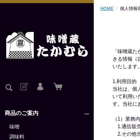
HOME
個人情報
「味噌蔵た
きる情報（
いたします
1.利用目的
当社は、個
いて利用い
す。当社に
商品のご案内
（1）業務
1.通信販
味噌
2.その他
調味料