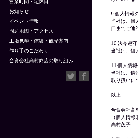
営業時間・定休日
お知らせ
9.個人情報
イベント情報
当社は、個
口までご連
周辺地図・アクセス
工場見学・体験・観光案内
10.法令遵守
作り手のこだわり
当社は、個
合資会社高村商店の取り組み
11.個人
当社は、情
取り扱いに
以上
合資会社高
（個人情報
高村茂子