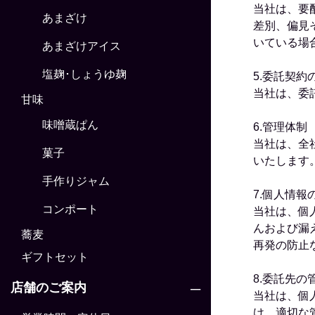
当社は、要
あまざけ
差別、偏見
いている場
あまざけアイス
塩麹･しょうゆ麹
5.委託契約
当社は、委
甘味
味噌蔵ぱん
6.管理体制
当社は、全
菓子
いたします
手作りジャム
7.個人情報
コンポート
当社は、個
んおよび漏
蕎麦
再発の防止
ギフトセット
8.委託先の
店舗のご案内
当社は、個
け、適切な