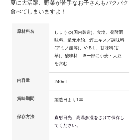
夏に大活躍、野菜が苦手なお子さんも
パクパク
食べてしまいますよ！
原材料名
しょうゆ(国内製造)、食塩、発酵調
味料、還元水飴、鰹エキス／調味料
(アミノ酸等)、V･B１、甘味料(甘
草)、酸味料 ※一部に小麦・大豆
を含む
内容量
240ml
賞味期間
製造日より1年
保存方法
直射日光、高温多湿をさけて保存し
てください。