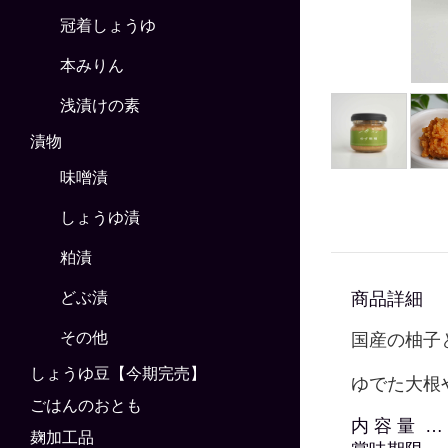
冠着しょうゆ
本みりん
浅漬けの素
漬物
味噌漬
しょうゆ漬
粕漬
商品詳細
どぶ漬
その他
国産の柚子
しょうゆ豆【今期完売】
ゆでた大根
ごはんのおとも
内 容 量 … 
麹加工品