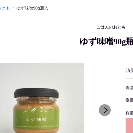
おとも
ゆず味噌90g瓶入
ごはんのおとも
ゆず味噌90g
販
商
従
数