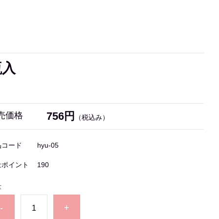
瓶入
756円
売価格
（税込み）
品コード
hyu-05
量ポイント
190
量
-
+