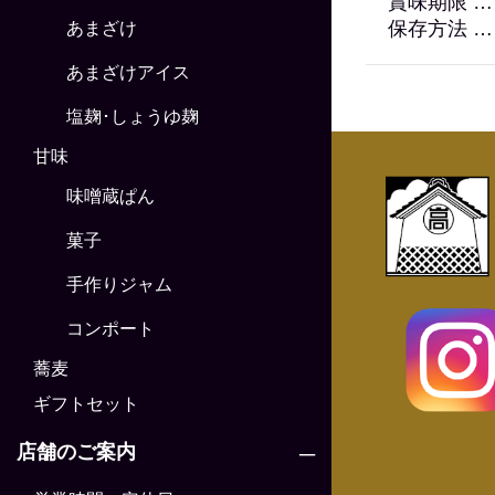
賞味期限 …
保存方法 
あまざけ
あまざけアイス
塩麹･しょうゆ麹
甘味
味噌蔵ぱん
菓子
手作りジャム
コンポート
蕎麦
ギフトセット
店舗のご案内