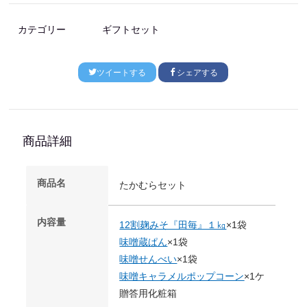
カテゴリー
ギフトセット
ツイートする
シェアする
商品詳細
商品名
たかむらセット
内容量
12割麹みそ『田毎』１㎏
×1袋
味噌蔵ぱん
×1袋
味噌せんべい
×1袋
味噌キャラメルポップコーン
×1ケ
贈答用化粧箱