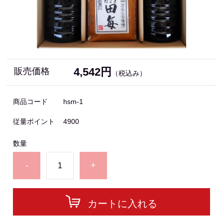
4,542円
販売価格
（税込み）
商品コード
hsm-1
従量ポイント
4900
数量
-
+
カートに入れる