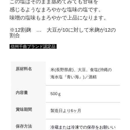
この塩はそのまま舐めてみても甘味を
感じるようなまろやかな塩味の塩です。
味噌の塩味もまろやかで上品になります。
※12割麹 … 大豆が10に対して米麹が12の
割合
信州千曲ブランド認定品
原材料名
米(長野県産)、大豆、食塩(沖縄の
海水塩『青い海』)／酒精
内容量
500ｇ
賞味期間
製造日より6ヶ月
保存方法
冷蔵または冷
凍
での保存をお願いい