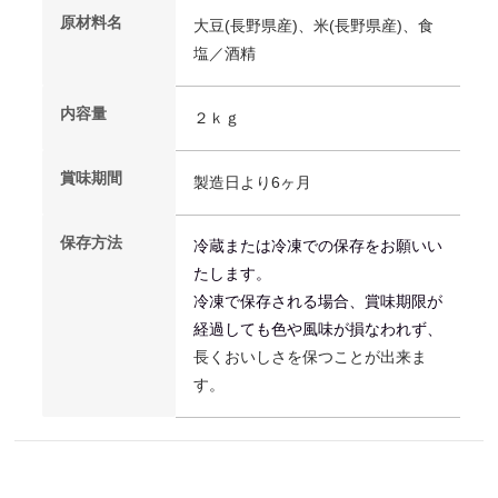
原材料名
大豆(長野県産)、米(長野県産)、食
塩／酒精
内容量
２ｋｇ
賞味期間
製造日より6ヶ月
保存方法
冷蔵または冷
凍
での保存をお願いい
たします。
冷
凍
で保存される場合、賞味期限が
経過しても
色や風味が損なわれず、
長くおいしさを保つことが出来ま
す。